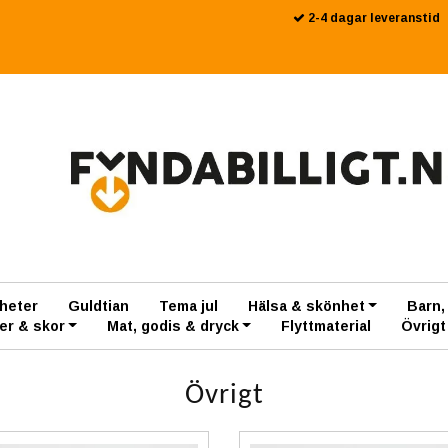
2-4 dagar leveranstid
heter
Guldtian
Tema jul
Hälsa & skönhet
Barn,
er & skor
Mat, godis & dryck
Flyttmaterial
Övrigt
Övrigt