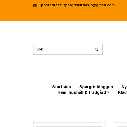
E-postadress:
spargrisen.vaxjo@gmail.com
Startsida
Spargrisbloggen
Ny
Hem, hushåll & trädgård
Kläd