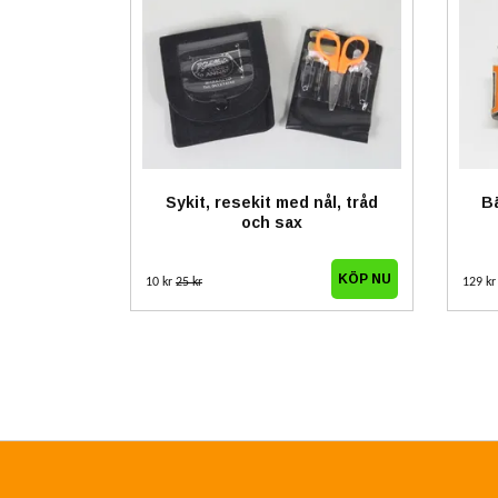
Sykit, resekit med nål, tråd
Bä
och sax
10 kr
25 kr
129 k