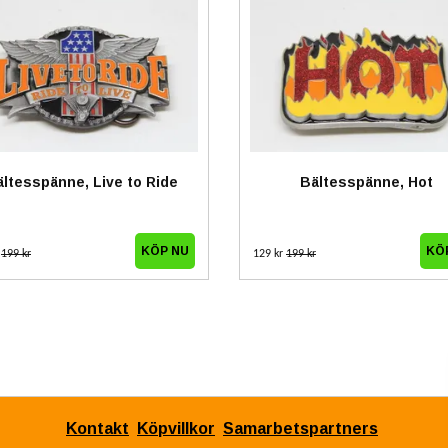
ltesspänne, Live to Ride
Bältesspänne, Hot
r
199 kr
129 kr
199 kr
Kontakt
Köpvillkor
Samarbetspartners