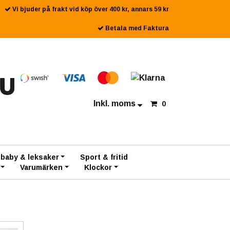
Vi bjuder på frakt vid köp över 400 kr, annars 59 kr
Betala med Faktura
Inkl. moms
0
 baby & leksaker
Sport & fritid
Varumärken
Klockor