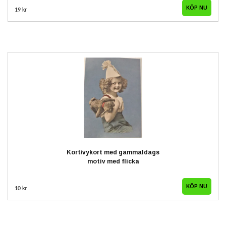
19 kr
Kort/vykort med gammaldags
motiv med flicka
10 kr