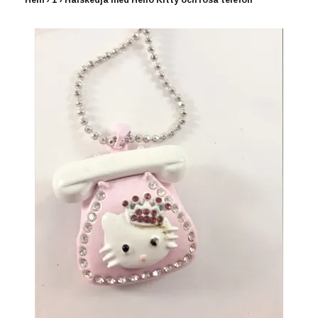
Hem
›
1
›
Halskedja med Hello Kitty och rosa telefon