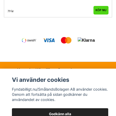
79 kr
Kontakt
Köpvillkor
Samarbetspartners
Vi använder cookies
Fyndabilligt.nu/SmålandsBolagen AB använder cookies.
© Copyright 2026 Fyndabilligt.nu/SmålandsBolagen
Genom att fortsätta på sidan godkänner du
AB
användandet av cookies.
Powered by Quickbutik
Godkänn alla