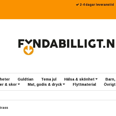
2-4 dagar leveranstid
heter
Guldtian
Tema jul
Hälsa & skönhet
Barn,
er & skor
Mat, godis & dryck
Flyttmaterial
Övrigt
strass