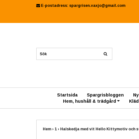
E-postadress:
spargrisen.vaxjo@gmail.com
Startsida
Spargrisbloggen
Ny
Hem, hushåll & trädgård
Kläd
Hem
›
1
›
Halskedja med vit Hello Kittymotiv och 