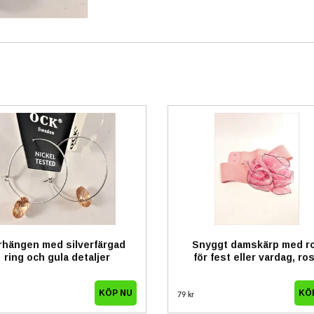
rhängen med silverfärgad
Snyggt damskärp med r
ring och gula detaljer
för fest eller vardag, ro
79 kr