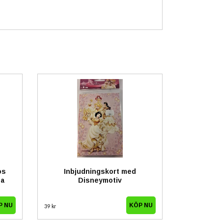
os
Inbjudningskort med
sa
Disneymotiv
39 kr