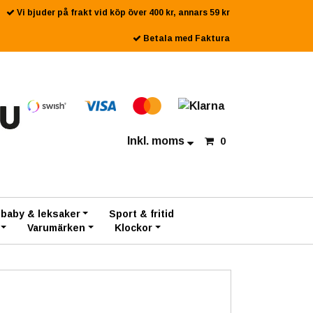
Vi bjuder på frakt vid köp över 400 kr, annars 59 kr
Betala med Faktura
Inkl. moms
0
 baby & leksaker
Sport & fritid
Varumärken
Klockor