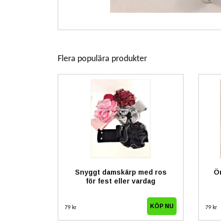
Flera populära produkter
Snyggt damskärp med ros
Ö
för fest eller vardag
79 kr
79 kr