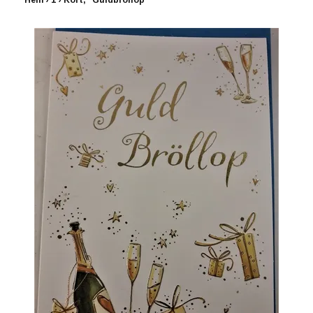
Hem
›
1
›
Kort, "Guldbröllop"