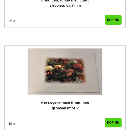
Örhängen, runda med cubic
zirconia, ca 7 mm
59 kr
Kort/vykort med blom- och
grönsaksmotiv
10 kr