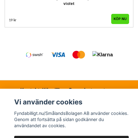
violet
19 kr
Kontakt
Köpvillkor
Samarbetspartners
Vi använder cookies
Fyndabilligt.nu/SmålandsBolagen AB använder cookies.
© Copyright 2026 Fyndabilligt.nu/SmålandsBolagen
Genom att fortsätta på sidan godkänner du
AB
användandet av cookies.
Powered by Quickbutik