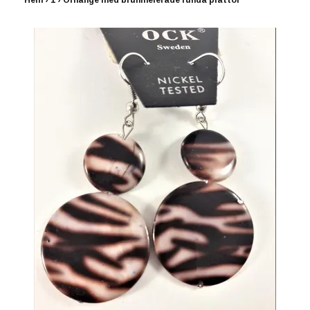
Hem
›
1
›
Örhänge med brunmelerade runda plattor