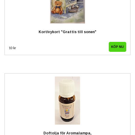
Kort/vykort "Grattis till sonen"
10 kr
Doftolja för Aromalampa,