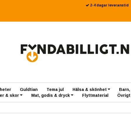
2-4 dagar leveranstid
heter
Guldtian
Tema jul
Hälsa & skönhet
Barn,
er & skor
Mat, godis & dryck
Flyttmaterial
Övrigt