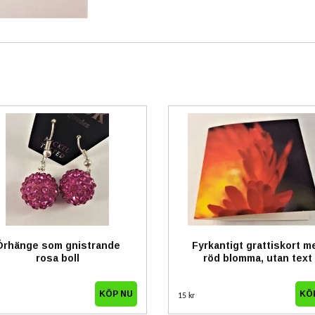
Örhänge som gnistrande
Fyrkantigt grattiskort m
rosa boll
röd blomma, utan text
15 kr