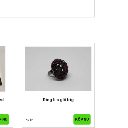
ed
Ring lila glittrig
69 kr