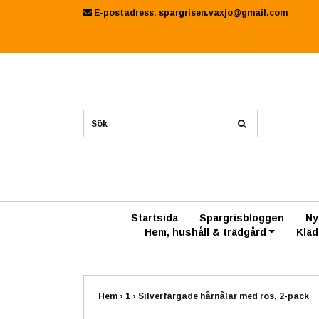
E-postadress:
spargrisen.vaxjo@gmail.com
Startsida
Spargrisbloggen
Ny
Hem, hushåll & trädgård
Kläd
Hem
›
1
›
Silverfärgade hårnålar med ros, 2-pack