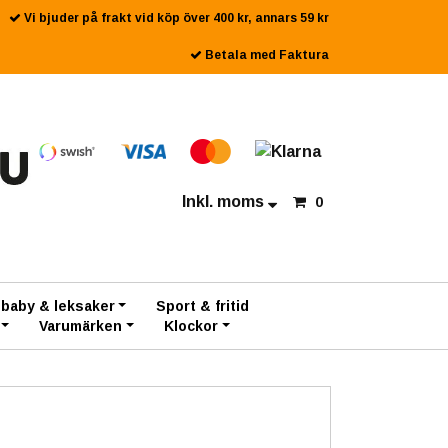
Vi bjuder på frakt vid köp över 400 kr, annars 59 kr
Betala med Faktura
Inkl. moms
0
 baby & leksaker
Sport & fritid
Varumärken
Klockor