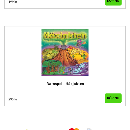
199 kr
Barnspel - Häxjakten
295 kr