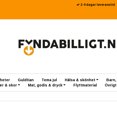
2-4 dagar leveranstid
heter
Guldtian
Tema jul
Hälsa & skönhet
Barn,
er & skor
Mat, godis & dryck
Flyttmaterial
Övrigt