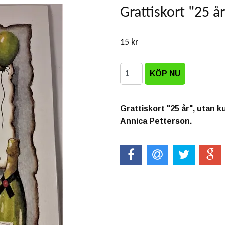
Grattiskort "25 å
15 kr
Grattiskort "25 år", utan k
Annica Petterson.