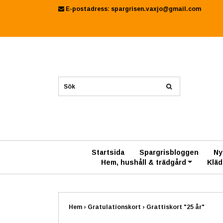
E-postadress:
spargrisen.vaxjo@gmail.com
Startsida
Spargrisbloggen
Ny
Hem, hushåll & trädgård
Kläd
Hem
›
Gratulationskort
›
Grattiskort "25 år"