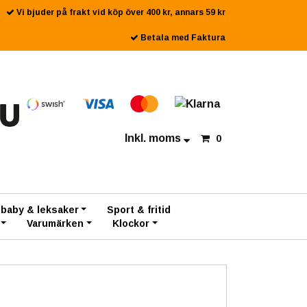
Vi bjuder på frakt vid köp över 400 kr, annars 59 kr
Betala med Faktura
Inkl. moms
0
 baby & leksaker
Sport & fritid
Varumärken
Klockor