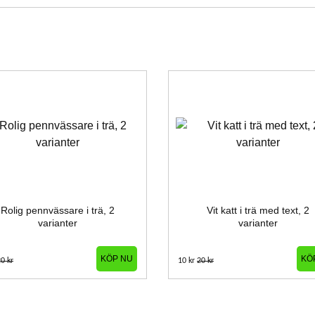
Rolig pennvässare i trä, 2
Vit katt i trä med text, 2
varianter
varianter
KÖP NU
KÖ
0 kr
10 kr
20 kr