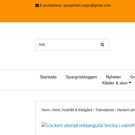
E-postadress:
spargrisen.vaxjo@gmail.com
Startsida
Spargrisbloggen
Nyheter
Gu
Kläder & skor
Hem
›
Hem, hushåll & trädgård
›
Trämaterial
›
Vackert uts