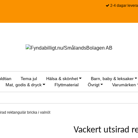
2-4 dagar levera
ldtian
Tema jul
Hälsa & skönhet
Barn, baby & leksaker
Mat, godis & dryck
Flyttmaterial
Övrigt
Varumärken
irad rektangulär bricka i valnöt
Vackert utsirad r