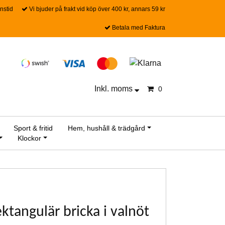
nstid
Vi bjuder på frakt vid köp över 400 kr, annars 59 kr
Betala med Faktura
Inkl. moms
0
Sport & fritid
Hem, hushåll & trädgård
Klockor
ektangulär bricka i valnöt