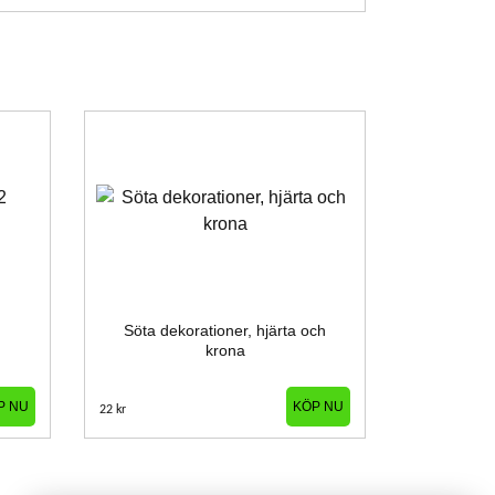
Söta dekorationer, hjärta och
krona
P NU
22 kr