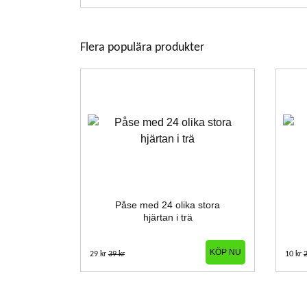
Flera populära produkter
Påse med 24 olika stora
hjärtan i trä
29 kr
39 kr
10 kr
2