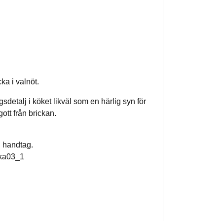
ka i valnöt.
sdetalj i köket likväl som en härlig syn för
ott från brickan.
. handtag.
cka03_1