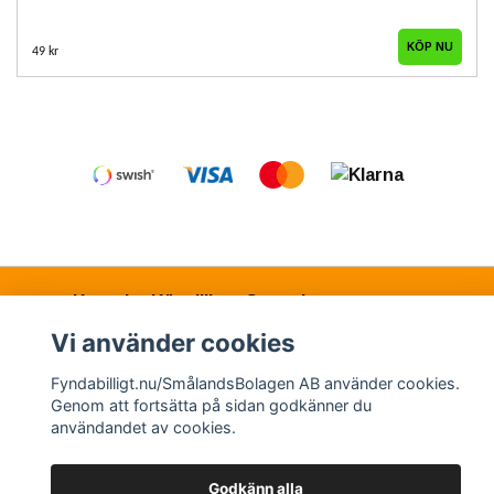
KÖP NU
49 kr
Kontakt
Köpvillkor
Samarbetspartners
Vi använder cookies
Fyndabilligt.nu/SmålandsBolagen AB använder cookies.
© Copyright 2026 Fyndabilligt.nu/SmålandsBolagen
Genom att fortsätta på sidan godkänner du
AB
användandet av cookies.
Powered by Quickbutik
Godkänn alla