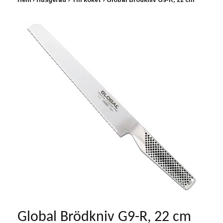
Hem
›
Husgeråd
›
Till köket
›
Global Brödkniv G9-R, 22 cm
Global Brödkniv G9-R, 22 cm