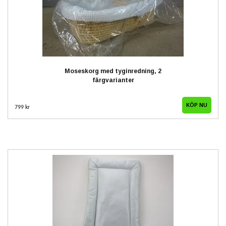
Moseskorg med tyginredning, 2
färgvarianter
KÖP NU
799 kr