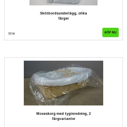
Skötbordsunderlägg, olika
färger
KÖP NU
50 kr
Moseskorg med tyginredning, 2
färgvarianter