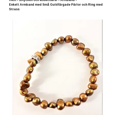
Hem
›
Smycken och assecoarer
›
Armband
›
Enkelt Armband med Små Guldfärgade Pärlor och Ring med
Strass