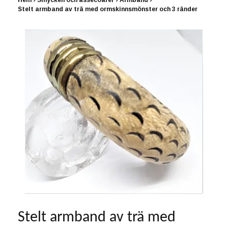
Hem
›
Smycken och assecoarer
›
Armband
›
Stelt armband av trä med ormskinnsmönster och 3 ränder
Stelt armband av trä med