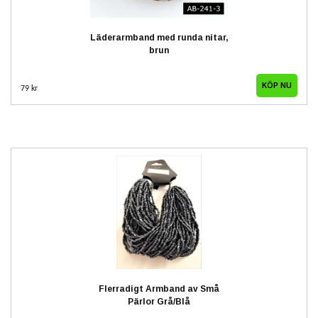
Läderarmband med runda nitar,
brun
79 kr
Flerradigt Armband av Små
Pärlor Grå/Blå