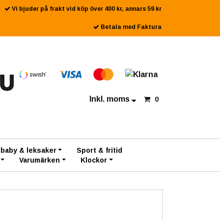
Vi bjuder på frakt vid köp över 400 kr, annars 59 kr
Betala med Faktura
Inkl. moms
0
 baby & leksaker
Sport & fritid
Varumärken
Klockor