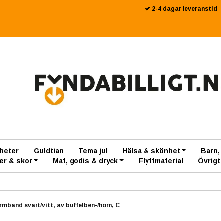
2-4 dagar leveranstid
heter
Guldtian
Tema jul
Hälsa & skönhet
Barn,
er & skor
Mat, godis & dryck
Flyttmaterial
Övrigt
armband svart/vitt, av buffelben-/horn, C