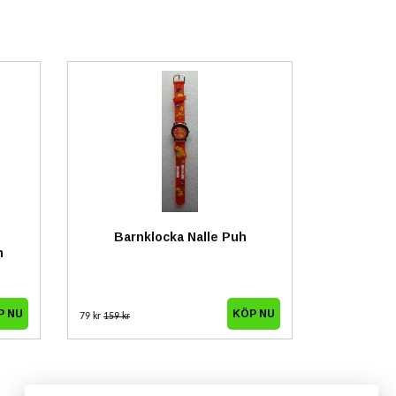
Barnklocka Nalle Puh
h
79 kr
159 kr