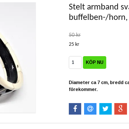
Stelt armband sva
buffelben-/horn,
50 kr
25 kr
Diameter ca 7 cm, bredd ca
förekommer.