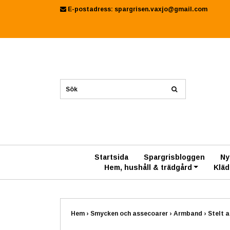
E-postadress:
spargrisen.vaxjo@gmail.com
Startsida
Spargrisbloggen
Ny
Hem, hushåll & trädgård
Kläd
Hem
›
Smycken och assecoarer
›
Armband
›
Stelt 