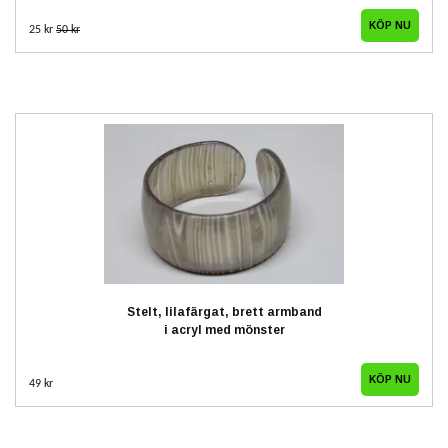
25 kr
50 kr
Stelt, lilafärgat, brett armband
i acryl med mönster
49 kr