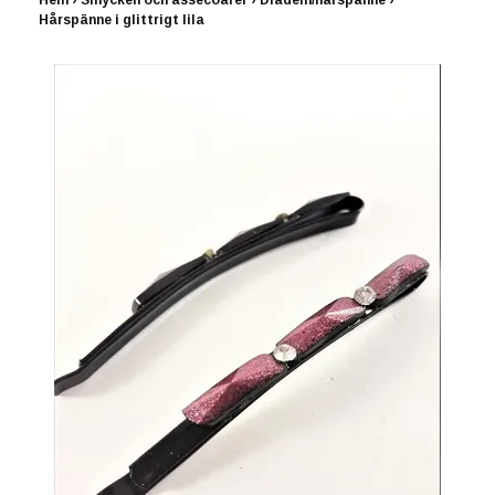
Hem
›
Smycken och assecoarer
›
Diadem/hårspänne
›
Hårspänne i glittrigt lila