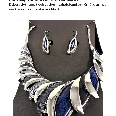
Hem
›
Smycken och assecoarer
›
Halsband
›
Dekorativt, tungt och vackert lyxhalsband och örhängen med
vackra skimrande stenar i blått