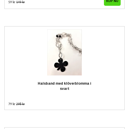
59 kr
149 kr
Halsband med klöverblomma i
svart
79 kr
298 kr