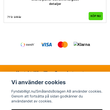
detaljer
79 kr
149 kr
Kontakt
Köpvillkor
Samarbetspartners
Vi använder cookies
Fyndabilligt.nu/SmålandsBolagen AB använder cookies.
© Copyright 2026 Fyndabilligt.nu/SmålandsBolagen
Genom att fortsätta på sidan godkänner du
AB
användandet av cookies.
Powered by Quickbutik