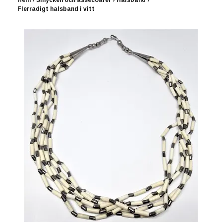
Hem
›
Smycken och assecoarer
›
Halsband
›
Flerradigt halsband i vitt