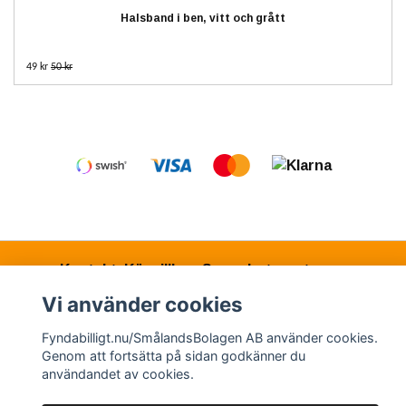
Halsband i ben, vitt och grått
49 kr
50 kr
Kontakt
Köpvillkor
Samarbetspartners
Vi använder cookies
Fyndabilligt.nu/SmålandsBolagen AB använder cookies.
© Copyright 2026 Fyndabilligt.nu/SmålandsBolagen
Genom att fortsätta på sidan godkänner du
AB
användandet av cookies.
Powered by Quickbutik