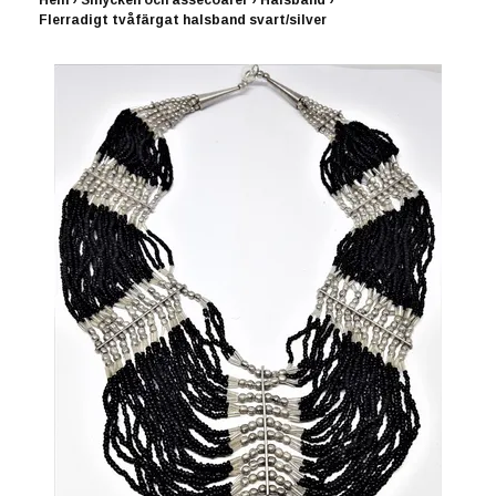
Hem
›
Smycken och assecoarer
›
Halsband
›
Flerradigt tvåfärgat halsband svart/silver