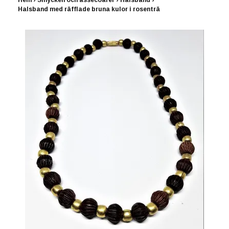
Hem
›
Smycken och assecoarer
›
Halsband
›
Halsband med räfflade bruna kulor i rosenträ