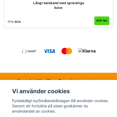
Långt halsband med spräckliga
kulor
59 kr
60 kr
Kontakt
Köpvillkor
Samarbetspartners
Vi använder cookies
Fyndabilligt.nu/SmålandsBolagen AB använder cookies.
© Copyright 2026 Fyndabilligt.nu/SmålandsBolagen
Genom att fortsätta på sidan godkänner du
AB
användandet av cookies.