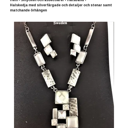
Hem
›
Smycken och assecoarer
›
Halsband
›
Halskedja med silverfärgade och detaljer och stenar samt
matchande örhängen