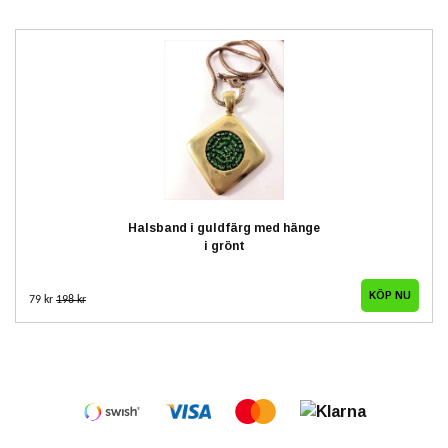
Halsband i guldfärg med hänge
i grönt
79 kr
198 kr