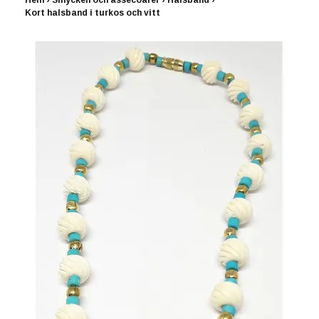
Hem
›
Smycken och assecoarer
›
Halsband
›
Kort halsband i turkos och vitt