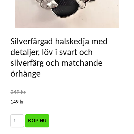
Silverfärgad halskedja med
detaljer, löv i svart och
silverfärg och matchande
örhänge
249 kr
149 kr