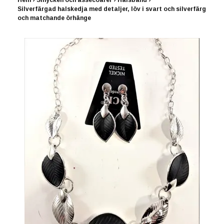
Hem
›
Smycken och assecoarer
›
Halsband
›
Silverfärgad halskedja med detaljer, löv i svart och silverfärg
och matchande örhänge