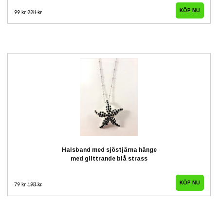
99 kr
228 kr
Halsband med sjöstjärna hänge
med glittrande blå strass
79 kr
198 kr