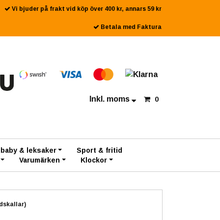
Vi bjuder på frakt vid köp över 400 kr, annars 59 kr
Betala med Faktura
Inkl. moms
0
 baby & leksaker
Sport & fritid
Varumärken
Klockor
dskallar)