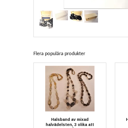
Flera populära produkter
Halsband av mixad
H
halvädelsten, 3 olika att