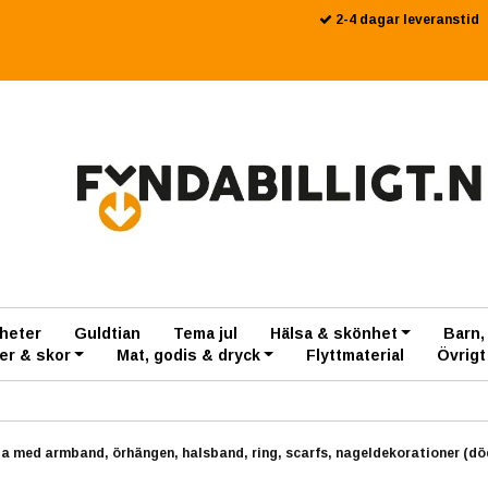
2-4 dagar leveranstid
heter
Guldtian
Tema jul
Hälsa & skönhet
Barn,
er & skor
Mat, godis & dryck
Flyttmaterial
Övrigt
a med armband, örhängen, halsband, ring, scarfs, nageldekorationer (dö