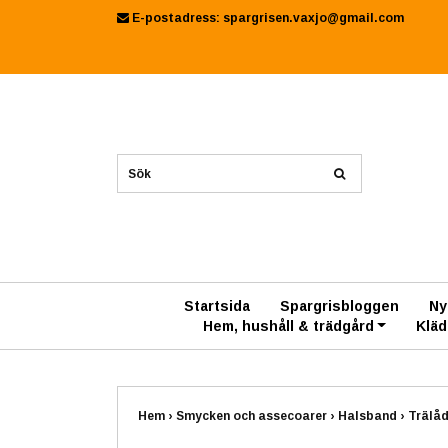
E-postadress:
spargrisen.vaxjo@gmail.com
Startsida
Spargrisbloggen
Ny
Hem, hushåll & trädgård
Kläd
Hem
›
Smycken och assecoarer
›
Halsband
›
Trälåd