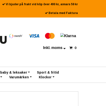
Vi bjuder på frakt vid köp över 400 kr, annars 59 kr
Betala med Faktura
Inkl. moms
0
 baby & leksaker
Sport & fritid
Varumärken
Klockor