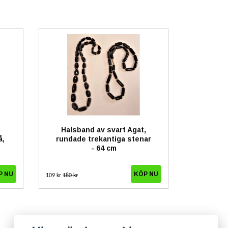
Halsband av svart Agat,
å,
rundade trekantiga stenar
- 64 cm
P NU
109 kr
180 kr