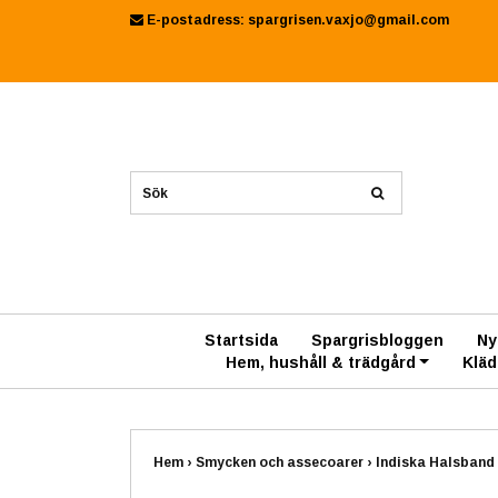
E-postadress:
spargrisen.vaxjo@gmail.com
Startsida
Spargrisbloggen
Ny
Hem, hushåll & trädgård
Kläd
Hem
›
Smycken och assecoarer
›
Indiska Halsband