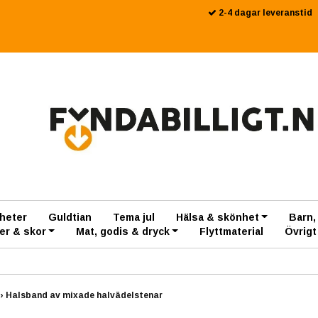
2-4 dagar leveranstid
heter
Guldtian
Tema jul
Hälsa & skönhet
Barn,
er & skor
Mat, godis & dryck
Flyttmaterial
Övrigt
›
Halsband av mixade halvädelstenar