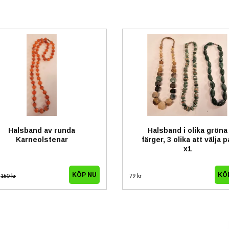
Halsband av runda
Halsband i olika gröna
Karneolstenar
färger, 3 olika att välja p
x1
KÖ
r
150 kr
79 kr