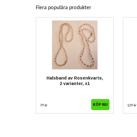
Flera populära produkter
Halsband av Rosenkvarts,
2 varianter, x1
KÖP NU
79 kr
129 k