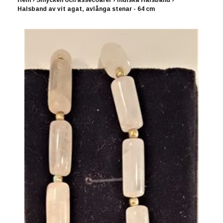
Hem
›
Smycken och assecoarer
›
Indiska Halsband
›
Halsband av vit agat, avlånga stenar - 64 cm