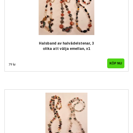
Halsband av halvädelstenar, 3
olika att välja emellan, x1
KÖP NU
79 kr