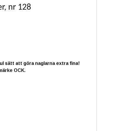
r, nr 128
l sätt att göra naglarna extra fina!
umärke OCK.