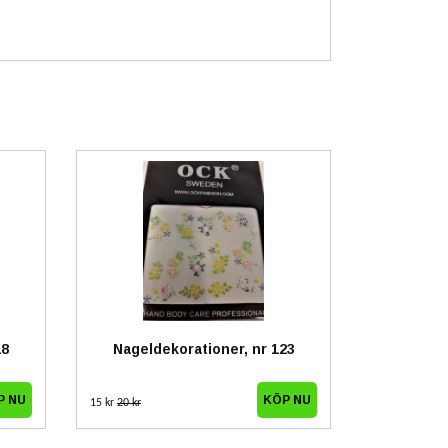
18
Nageldekorationer, nr 123
15 kr
20 kr