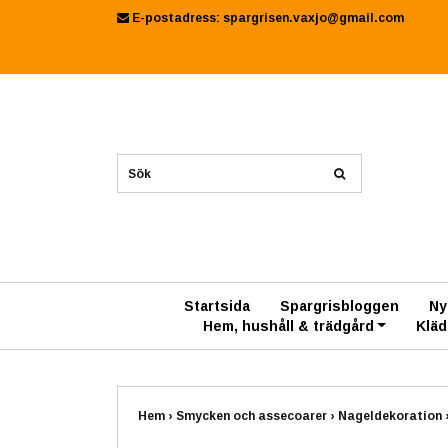
E-postadress:
spargrisen.vaxjo@gmail.com
Startsida
Spargrisbloggen
Ny
Hem, hushåll & trädgård
Kläd
Hem
›
Smycken och assecoarer
›
Nageldekoration