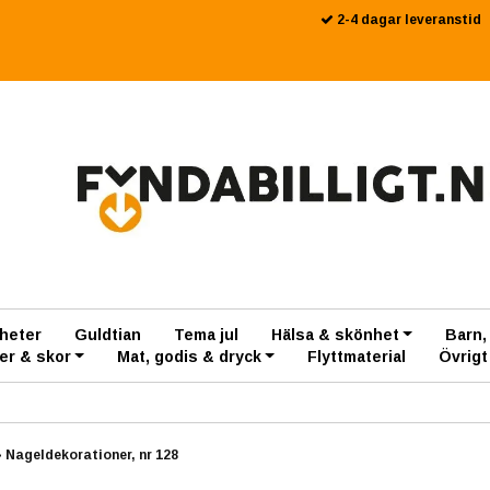
2-4 dagar leveranstid
heter
Guldtian
Tema jul
Hälsa & skönhet
Barn,
er & skor
Mat, godis & dryck
Flyttmaterial
Övrigt
›
Nageldekorationer, nr 128