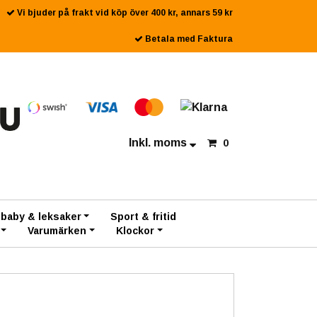
Vi bjuder på frakt vid köp över 400 kr, annars 59 kr
Betala med Faktura
Inkl. moms
0
 baby & leksaker
Sport & fritid
Varumärken
Klockor