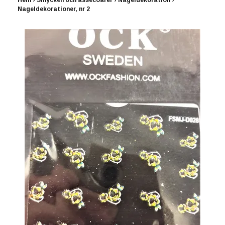
Hem
›
Smycken och assecoarer
›
Nageldekoration
›
Nageldekorationer, nr 2