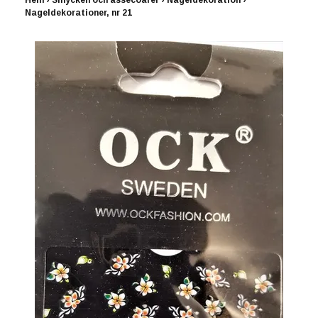
Hem
›
Smycken och assecoarer
›
Nageldekoration
›
Nageldekorationer, nr 21