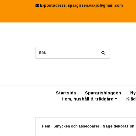
E-postadress:
spargrisen.vaxjo@gmail.com
Startsida
Spargrisbloggen
Ny
Hem, hushåll & trädgård
Kläd
Hem
›
Smycken och assecoarer
›
Nageldekoration