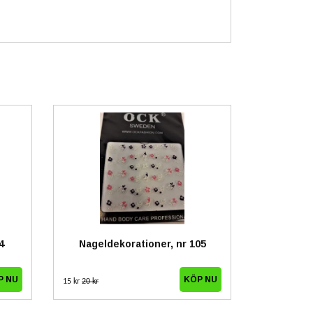
4
Nageldekorationer, nr 105
15 kr
20 kr