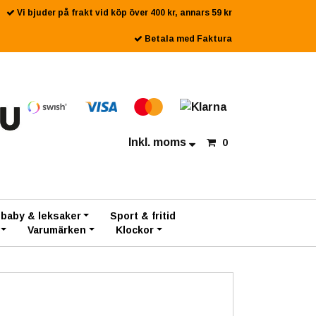
Vi bjuder på frakt vid köp över 400 kr, annars 59 kr
Betala med Faktura
Inkl. moms
0
 baby & leksaker
Sport & fritid
Varumärken
Klockor