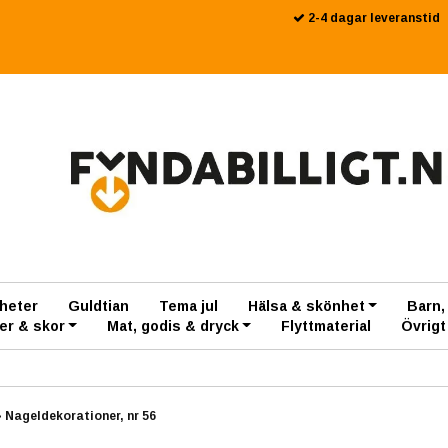
2-4 dagar leveranstid
heter
Guldtian
Tema jul
Hälsa & skönhet
Barn,
er & skor
Mat, godis & dryck
Flyttmaterial
Övrigt
›
Nageldekorationer, nr 56