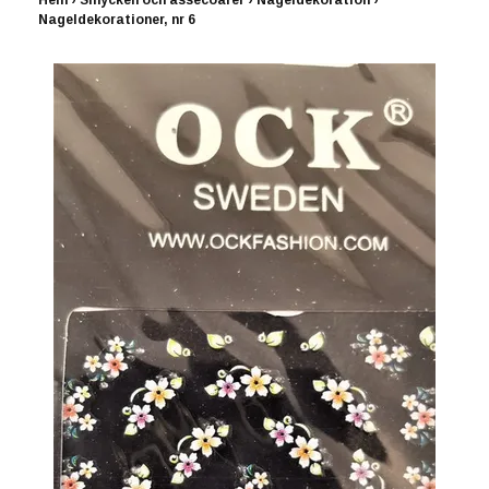
Hem
›
Smycken och assecoarer
›
Nageldekoration
›
Nageldekorationer, nr 6