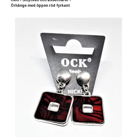
Hem
›
Smycken och assecoarer
›
Örhänge med öppen röd fyrkant