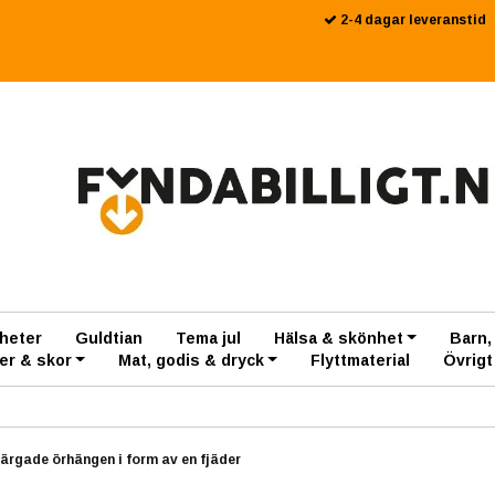
2-4 dagar leveranstid
heter
Guldtian
Tema jul
Hälsa & skönhet
Barn,
er & skor
Mat, godis & dryck
Flyttmaterial
Övrigt
färgade örhängen i form av en fjäder