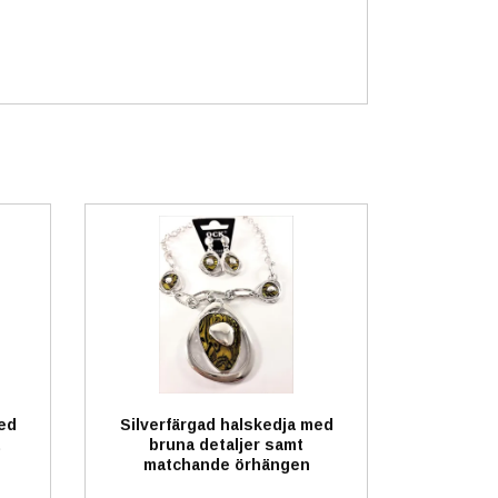
ed
Silverfärgad halskedja med
t
bruna detaljer samt
matchande örhängen