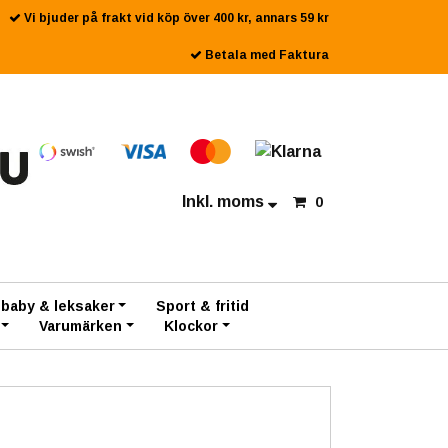
Vi bjuder på frakt vid köp över 400 kr, annars 59 kr
Betala med Faktura
Inkl. moms
0
 baby & leksaker
Sport & fritid
Varumärken
Klockor