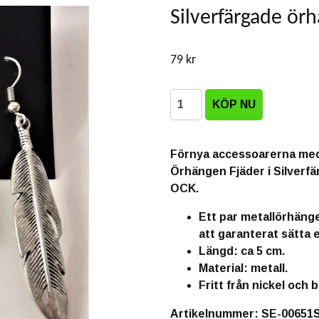
Silverfärgade örh
79 kr
Förnya accessoarerna med 
Örhängen Fjäder i Silverf
OCK.
Ett par metallörhänge
att garanterat sätta e
Längd: ca 5 cm.
Material: metall.
Fritt från nickel och b
Artikelnummer: SE-00651