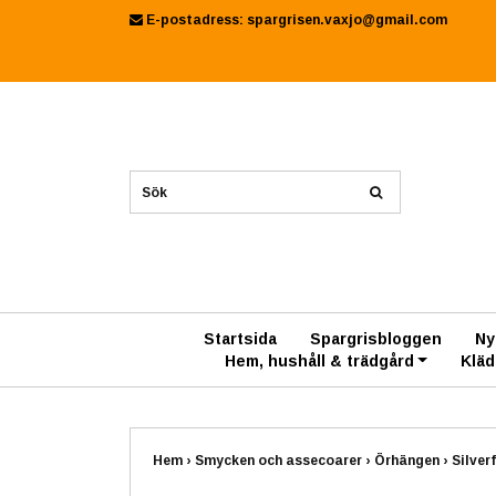
E-postadress:
spargrisen.vaxjo@gmail.com
Startsida
Spargrisbloggen
Ny
Hem, hushåll & trädgård
Kläd
Hem
›
Smycken och assecoarer
›
Örhängen
›
Silver