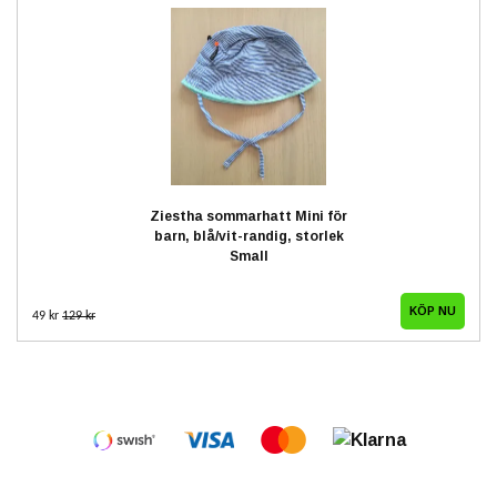
Ziestha sommarhatt Mini för
barn, blå/vit-randig, storlek
Small
49 kr
129 kr