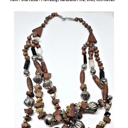
Hem
›
Startsida
›
Flerradigt halsband i trä, sten, och metall