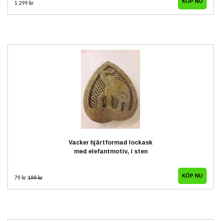
1 299 kr
Vacker hjärtformad lockask
med elefantmotiv, i sten
79 kr
199 kr