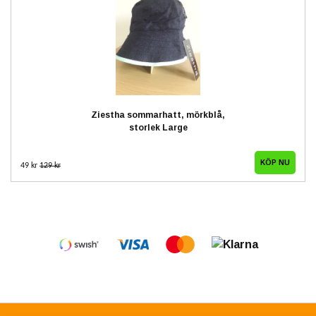
Ziestha sommarhatt, mörkblå,
storlek Large
49 kr
129 kr