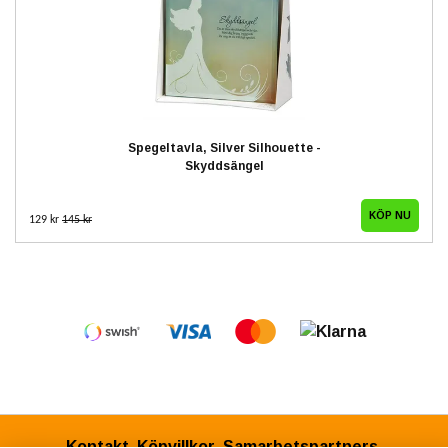
Spegeltavla, Silver Silhouette -
Skyddsängel
129 kr
145 kr
Kontakt
Köpvillkor
Samarbetspartners