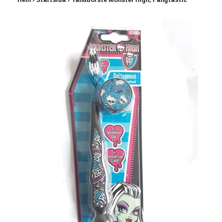
Hem
›
Startsida
›
Tandborste Monster High, Fangtastic