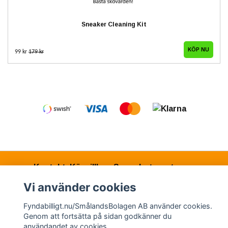
Sneaker Cleaning Kit
99 kr
179 kr
Kontakt
Köpvillkor
Samarbetspartners
Vi använder cookies
Fyndabilligt.nu/SmålandsBolagen AB använder cookies.
© Copyright 2026 Fyndabilligt.nu/SmålandsBolagen
Genom att fortsätta på sidan godkänner du
AB
användandet av cookies.