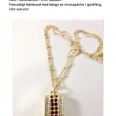
Hem
›
Varumärken
›
OCK Sweden
›
Flerradigt halsband med hänge av strasspärlor i guldfärg,
rött och vitt