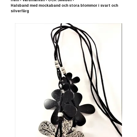
Hem
›
Varumärken
›
OCK Sweden
›
Halsband med mockaband och stora blommor i svart och
silverfärg