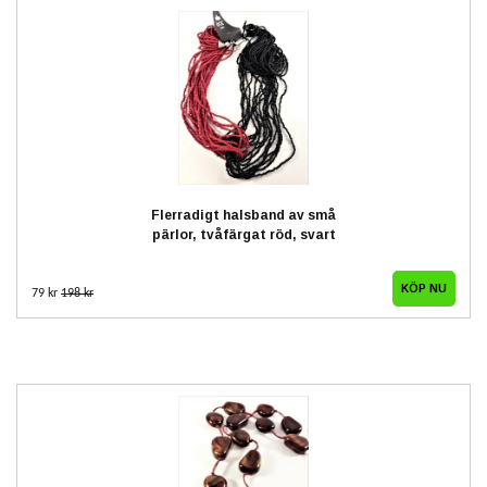
Flerradigt halsband av små
pärlor, tvåfärgat röd, svart
79 kr
198 kr