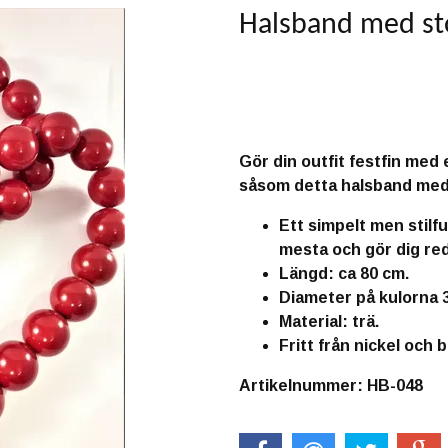
Halsband med stor
Produkten är tyvärr slut i 
Gör din outfit festfin med
såsom detta halsband med t
Ett simpelt men stilf
mesta och gör dig red
Längd: ca 80 cm.
Diameter på kulorna
Material: trä.
Fritt från nickel och b
Artikelnummer: HB-048