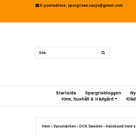
E-postadress:
spargrisen.vaxjo@gmail.com
Startsida
Spargrisbloggen
Ny
Hem, hushåll & trädgård
Kläd
Hem
›
Varumärken
›
OCK Sweden
›
Halsband med st