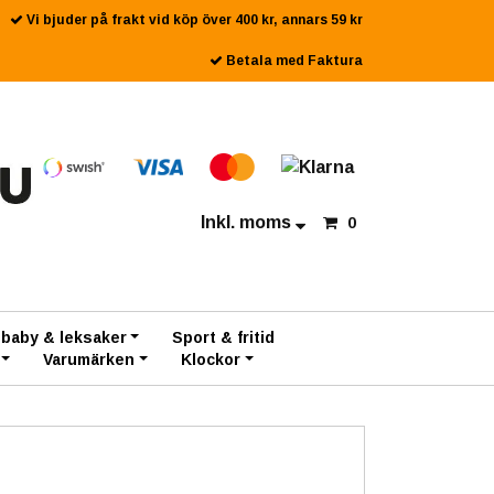
Vi bjuder på frakt vid köp över 400 kr, annars 59 kr
Betala med Faktura
Inkl. moms
0
 baby & leksaker
Sport & fritid
Varumärken
Klockor