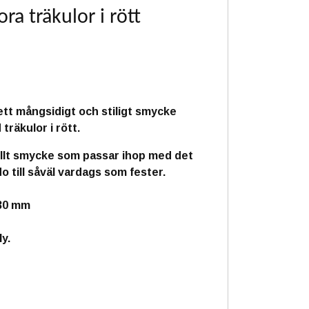
a träkulor i rött
lager. :(
 ett mångsidigt och stiligt smycke
räkulor i rött.
ullt smycke som passar ihop med det
o till såväl vardags som fester.
 30 mm
ly.