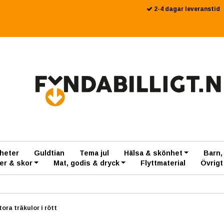
2-4 dagar leveranstid
heter
Guldtian
Tema jul
Hälsa & skönhet
Barn,
er & skor
Mat, godis & dryck
Flyttmaterial
Övrigt
ora träkulor i rött