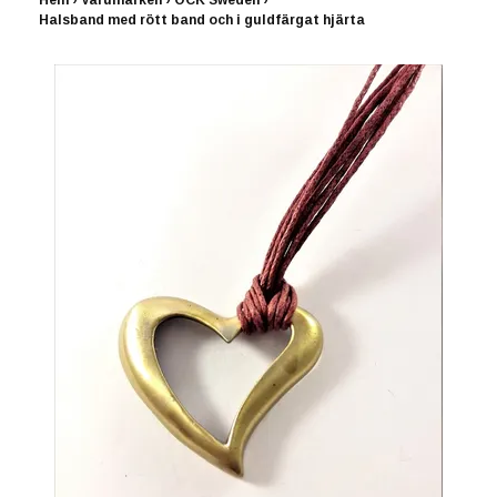
Hem
›
Varumärken
›
OCK Sweden
›
Halsband med rött band och i guldfärgat hjärta