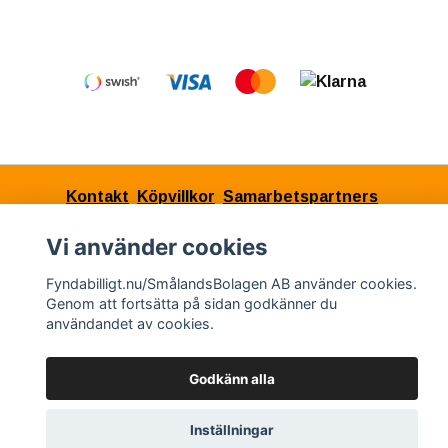
Kontakt
Köpvillkor
Samarbetspartners
Vi använder cookies
Fyndabilligt.nu/SmålandsBolagen AB använder cookies.
© Copyright 2026 Fyndabilligt.nu/SmålandsBolagen
Genom att fortsätta på sidan godkänner du
AB
användandet av cookies.
Powered by Quickbutik
Godkänn alla
Inställningar