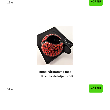
15 kr
Rund hårklämma med
glittrande detaljer i rött
39 kr