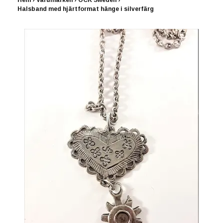
Hem
›
Varumärken
›
OCK Sweden
›
Halsband med hjärtformat hänge i silverfärg