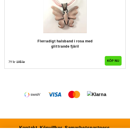
Flerradigt halsband i rosa med
glittrande fjäril
79 kr
198 kr
Kontakt
Köpvillkor
Samarbetspartners