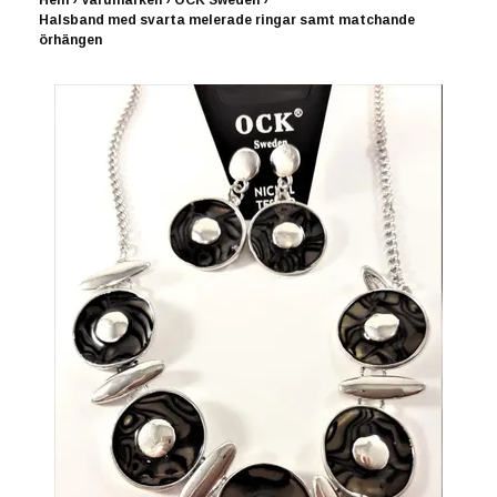
Hem
›
Varumärken
›
OCK Sweden
›
Halsband med svarta melerade ringar samt matchande
örhängen