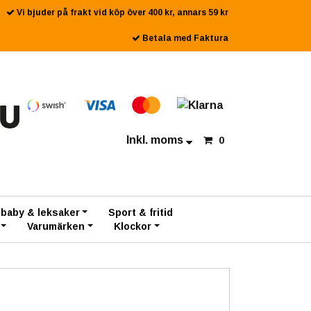
Vi bjuder på frakt vid köp över 400 kr, annars 59 kr
Betala med Faktura
Inkl. moms
0
 baby & leksaker
Sport & fritid
Varumärken
Klockor