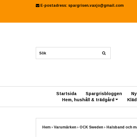
E-postadress:
spargrisen.vaxjo@gmail.com
Startsida
Spargrisbloggen
Ny
Hem, hushåll & trädgård
Kläd
Hem
›
Varumärken
›
OCK Sweden
›
Halsband och ma