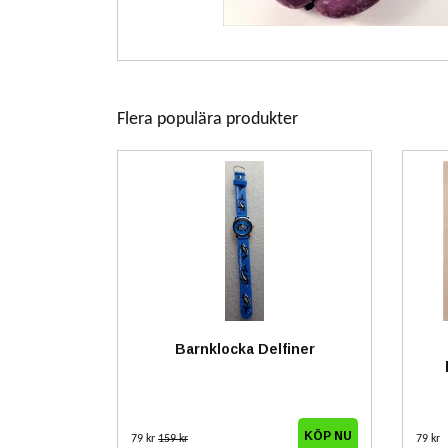
Flera populära produkter
Barnklocka Delfiner
79 kr
159 kr
79 kr