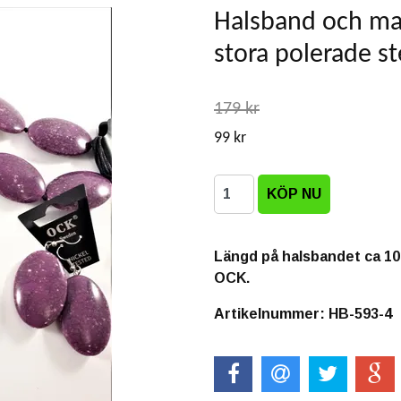
Halsband och m
stora polerade ste
179 kr
99 kr
Längd på halsbandet ca 100
OCK.
Artikelnummer: HB-593-4