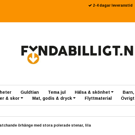
2-4 dagar leveranstid
heter
Guldtian
Tema jul
Hälsa & skönhet
Barn,
er & skor
Mat, godis & dryck
Flyttmaterial
Övrigt
tchande örhänge med stora polerade stenar, lila