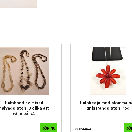
Halsband av mixad
Halskedja med blomma o
halvädelsten, 3 olika att
gnistrande sten, röd
välja på, x1
KÖP NU
79 kr
149 kr