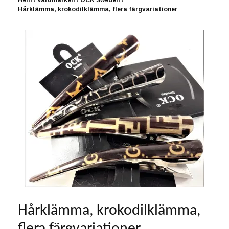
Hem
›
Varumärken
›
OCK Sweden
›
Hårklämma, krokodilklämma, flera färgvariationer
Hårklämma, krokodilklämma,