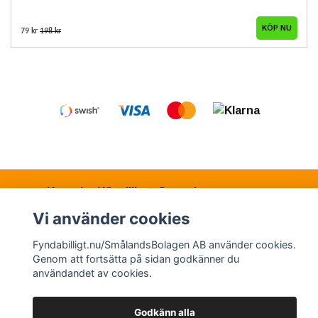
79 kr
198 kr
Kontakt
Köpvillkor
Samarbetspartners
Vi använder cookies
Fyndabilligt.nu/SmålandsBolagen AB använder cookies.
© Copyright 2026 Fyndabilligt.nu/SmålandsBolagen
Genom att fortsätta på sidan godkänner du
AB
användandet av cookies.
Powered by Quickbutik
Godkänn alla