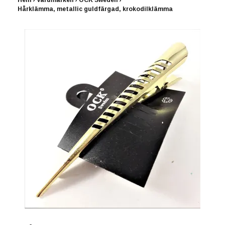
Hem
›
Varumärken
›
OCK Sweden
›
Hårklämma, metallic guldfärgad, krokodilklämma