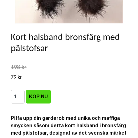
Kort halsband bronsfärg med
pälstofsar
198 kr
79 kr
Piffa upp din garderob med unika och maffiga
smycken såsom detta kort halsband i bronsfärg
med pälstofsar, designat av det svenska märket