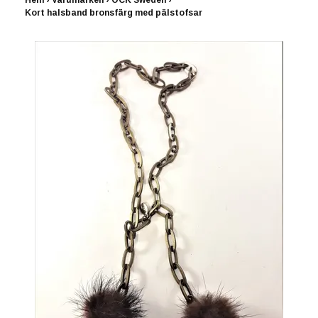
Hem
›
Varumärken
›
OCK Sweden
›
Kort halsband bronsfärg med pälstofsar