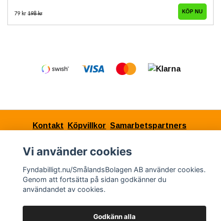
79 kr
198 kr
Kontakt
Köpvillkor
Samarbetspartners
Vi använder cookies
Fyndabilligt.nu/SmålandsBolagen AB använder cookies.
© Copyright 2026 Fyndabilligt.nu/SmålandsBolagen
Genom att fortsätta på sidan godkänner du
AB
användandet av cookies.
Powered by Quickbutik
Godkänn alla