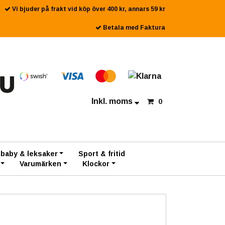
Vi bjuder på frakt vid köp över 400 kr, annars 59 kr
Betala med Faktura
Inkl. moms
0
 baby & leksaker
Sport & fritid
Varumärken
Klockor