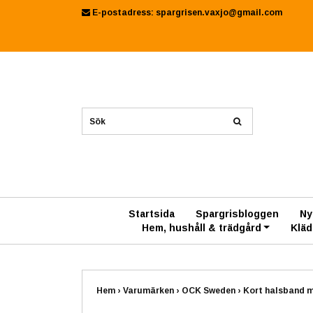
E-postadress:
spargrisen.vaxjo@gmail.com
Startsida
Spargrisbloggen
Ny
Hem, hushåll & trädgård
Kläd
Hem
›
Varumärken
›
OCK Sweden
›
Kort halsband m