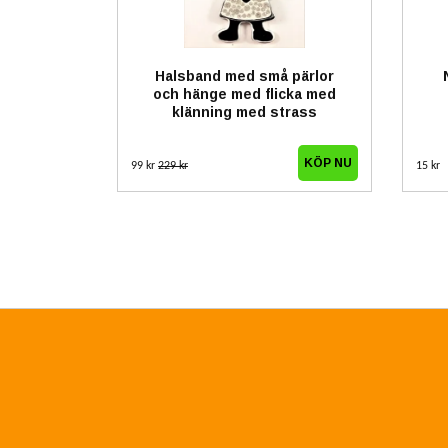
Halsband med små pärlor
och hänge med flicka med
klänning med strass
99 kr
229 kr
15 kr