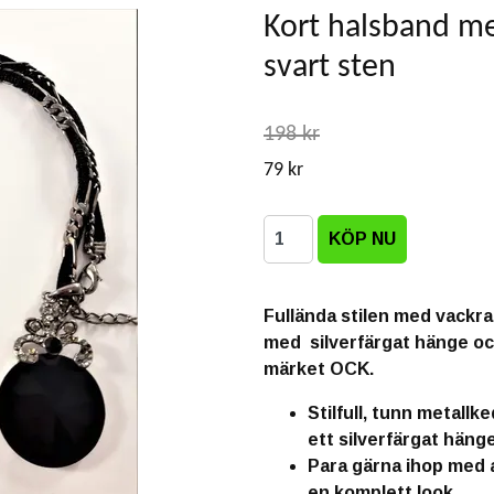
Kort halsband me
svart sten
198 kr
79 kr
Fullända stilen med vackr
med silverfärgat hänge oc
märket OCK.
Stilfull, tunn metallk
ett silverfärgat hänge
Para gärna ihop med
en komplett look.