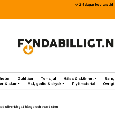
2-4 dagar leveranstid
heter
Guldtian
Tema jul
Hälsa & skönhet
Barn,
er & skor
Mat, godis & dryck
Flyttmaterial
Övrigt
ed silverfärgat hänge och svart sten